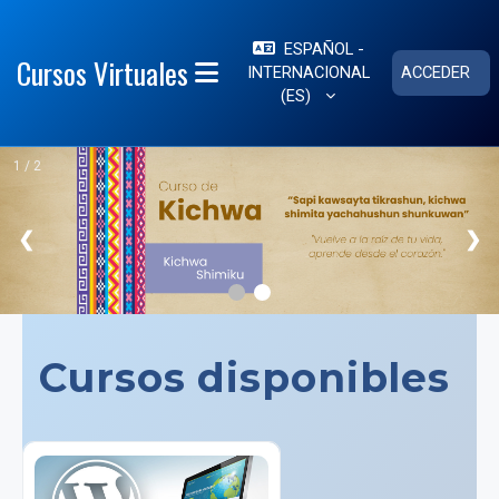
Salta al contenido principal
ESPAÑOL -
Cursos Virtuales
INTERNACIONAL
ACCEDER
PANEL LATERAL
‎(ES)‎
1 / 2
❮
❯
Cursos disponibles